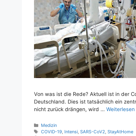
Von was ist die Rede? Aktuell ist in der
Deutschland. Dies ist tatsächlich ein ze
nicht zurück drängen, wird …
Weiterlesen
Kategorien
Medizin
Schlagwörter
COVID-19
,
Intensi
,
SARS-CoV2
,
StayAtHome